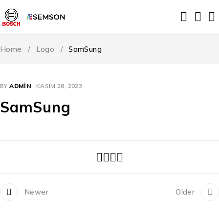
Home
/
Logo
/
SamSung
BY
ADMIN
KASIM 28, 2023
SamSung
Newer
Older