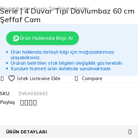
Davlumbazlar
,
Duvar Tipi Davlumbazlar
Serie | 4 Duvar Tipi Davlumbaz 60 cm
Şeffaf Cam
Ürün Hakkında Bilgi Al
Ürün hakkında detaylı bilgi için mağazalarımıza
ulaşabilirsiniz.
Ürünün belirtilen stok bilgileri değişiklik gösterebilir.
Kurulum hizmeti ürün dahilinde sunulmaktadır.
Compare
SKU:
DWA06E662
Paylaş
ÜRÜN DETAYLARI