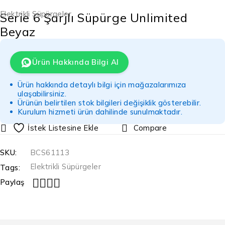
Elektrikli Süpürgeler
Serie 6 Şarjlı Süpürge Unlimited
Beyaz
Ürün Hakkında Bilgi Al
Ürün hakkında detaylı bilgi için mağazalarımıza
ulaşabilirsiniz.
Ürünün belirtilen stok bilgileri değişiklik gösterebilir.
Kurulum hizmeti ürün dahilinde sunulmaktadır.
Compare
SKU:
BCS61113
Elektrikli Süpürgeler
Tags:
Paylaş