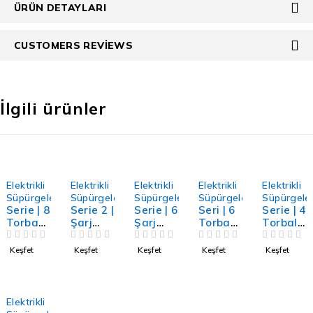
ÜRÜN DETAYLARI
CUSTOMERS REVIEWS
İlgili ürünler
Elektrikli
Elektrikli
Elektrikli
Elektrikli
Elektrikli
Süpürgeler
Süpürgeler
Süpürgeler
Süpürgeler
Süpürgele
Serie | 8
Serie 2 |
Serie | 6
Seri | 6
Serie | 4
Torbası
Şarj
Şarj
Torbası
Torbalı
z
Edilebili
Edilebili
z
Elektrikl
Elektrikl
5 ÜZERINDEN
OY ALDI
r
5 ÜZERINDEN
OY ALDI
r
5 ÜZERINDEN
OY ALDI
Elektrikl
5 ÜZERINDEN
OY ALDI
i
5 ÜZERINDEN
OY ALDI
Keşfet
Keşfet
Keşfet
Keşfet
Keşfet
i
Elektrikl
Elektrikl
i
Süpürg
Süpürg
i
i
Süpürg
e
e Mavi
Süpürg
Süpürg
e Siyah
Cosyy’y
e 2in1
e 18V
2200W
Elektrikli
14,4V
Siyah
Siyah