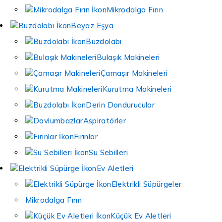
Mikrodalga Fırın
Beyaz Eşya
Buzdolabı
Bulaşık Makineleri
Çamaşır Makineleri
Kurutma Makineleri
Derin Dondurucular
Aspiratörler
Fırınlar
Su Sebilleri
Ev Aletleri
Elektrikli Süpürgeler
Mikrodalga Fırın
Küçük Ev Aletleri