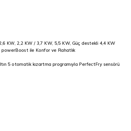
2,6 KW, 2,2 KW / 3,7 KW, 5,5 KW, Güç destekli 4,4 KW
, powerBoost ile Konfor ve Rahatlık
zaltın 5 otomatik kızartma programıyla PerfectFry sensörü