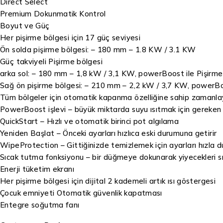
Direct Select
Premium Dokunmatik Kontrol
Boyut ve Güç
Her pişirme bölgesi için 17 güç seviyesi
Ön solda pişirme bölgesi: – 180 mm – 1.8 KW / 3.1 KW
Güç takviyeli Pişirme bölgesi
arka sol: – 180 mm – 1,8 kW / 3,1 KW, powerBoost ile Pişirm
Sağ ön pişirme bölgesi: – 210 mm – 2,2 kW / 3,7 KW, powerBo
Tüm bölgeler için otomatik kapanma özelliğine sahip zamanlay
PowerBoost işlevi – büyük miktarda suyu ısıtmak için gereken 
QuickStart – Hızlı ve otomatik birinci pot algılama
Yeniden Başlat – Önceki ayarları hızlıca eski durumuna getirir
WipeProtection – Gittiğinizde temizlemek için ayarları hızla du
Sıcak tutma fonksiyonu – bir düğmeye dokunarak yiyecekleri s
Enerji tüketim ekranı
Her pişirme bölgesi için dijital 2 kademeli artık ısı göstergesi
Çocuk emniyeti Otomatik güvenlik kapatması
Entegre soğutma fanı