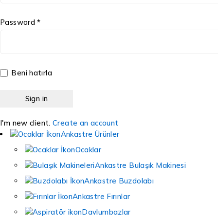
Password *
Beni hatırla
I'm new client.
Create an account
Ankastre Ürünler
Ocaklar
Ankastre Bulaşık Makinesi
Ankastre Buzdolabı
Ankastre Fırınlar
Davlumbazlar