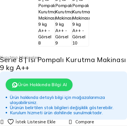
Kurutma Makineleri
Serie 8 | Isı Pompalı Kurutma Makinası
9 kg A++
Ürün Hakkında Bilgi Al
Ürün hakkında detaylı bilgi için mağazalarımıza
ulaşabilirsiniz.
Ürünün belirtilen stok bilgileri değişiklik gösterebilir.
Kurulum hizmeti ürün dahilinde sunulmaktadır.
Compare