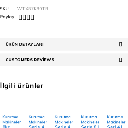
SKU:
WTX87K80TR
Paylaş
ÜRÜN DETAYLARI
CUSTOMERS REVIEWS
İlgili ürünler
Kurutma
Kurutma
Kurutma
Kurutma
Kurutma
Makineleri
Makineleri
Makineleri
Makineleri
Makineleri
8kg
Serie 4 |
Serie 4 |
Serie 8 |
Seri 4 |