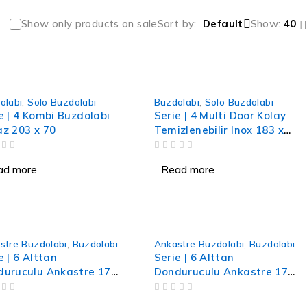
Show only products on sale
Sort by
Default
Show:
40
olabı
,
Solo Buzdolabı
Buzdolabı
,
Solo Buzdolabı
e | 4 Kombi Buzdolabı
Serie | 4 Multi Door Kolay
z 203 x 70
Temizlenebilir Inox 183 x
90.5
OUT OF 5
ad more
Read more
stre Buzdolabı
,
Buzdolabı
Ankastre Buzdolabı
,
Buzdolabı
e | 6 Alttan
Serie | 6 Alttan
duruculu Ankastre 177
Donduruculu Ankastre 177
 Buzdolabı
x 55 Buzdolabı
OUT OF 5