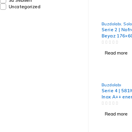
Su Sebilleri
Uncategorized
Buzdolabı
,
Solo
Serie 2 | Nof
Beyaz 176×60
OUT OF 5
Read more
Buzdolabı
Serie 4 | 581
Inox A++ enerji sınıfı NF
iyonizer özelli
OUT OF 5
Read more