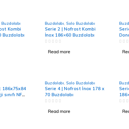
 Buzdolabı
Buzdolabı
,
Solo Buzdolabı
Buzd
rost Kombi
Serie 2 | Nofrost Kombi
Seri
 Buzdolabı
İnox 186×60 Buzdolabı
Dond
186 
OUT OF 5
OUT OF 5
Gör
Read more
Re
Buzdolabı
,
Solo Buzdolabı
Buzd
lt 186x75x84
Serie 4 | Nofrost İnox 178 x
Seri
70 Buzdolabı
186
kli
OUT OF 5
OUT OF 5
Read more
Re