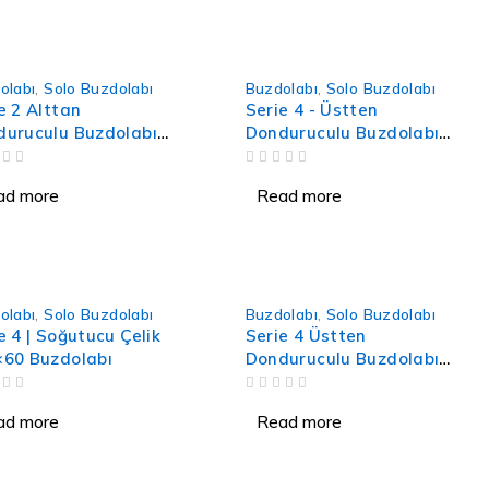
olabı
,
Solo Buzdolabı
Buzdolabı
,
Solo Buzdolabı
e 2 Alttan
Serie 4 - Üstten
uruculu Buzdolabı
Donduruculu Buzdolabı
x 60 cm Inox
186 x 70 cm Beyaz
OUT OF 5
ünümlü
ad more
Read more
olabı
,
Solo Buzdolabı
Buzdolabı
,
Solo Buzdolabı
e 4 | Soğutucu Çelik
Serie 4 Üstten
×60 Buzdolabı
Donduruculu Buzdolabı
186 x 70 cm Inox
OUT OF 5
Görünümlü
ad more
Read more