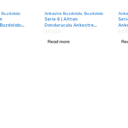
 Buzdolabı
Ankastre Buzdolabı
,
Buzdolabı
Anka
en
Serie 6 | Alttan
Seri
Buzdolabı
Donduruculu Ankastre
Anka
Beyaz
Buzdolabı 193.5 x 70.8 cm
OUT OF 5
OUT OF 5
softClosing Düz Menteşe
Read more
Re