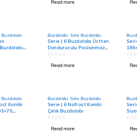
Read more
Re
 Buzdolabı
Buzdolabı
,
Solo Buzdolabı
Buzd
an
Serie | 6 Buzdolabı Üstten
Seri
Buzdolabı
Donduruculu Paslanmaz
186×
Beyaz
Çelik 186 x 86 cm
OUT OF 5
OUT OF 5
Read more
Re
 Buzdolabı
Buzdolabı
,
Solo Buzdolabı
Buzd
rost Kombi
Serie | 6 Nofrost Kombi
Seri
03×70
Çelik Buzdolabı
Siya
OUT OF 5
OUT OF 5
Read more
Re