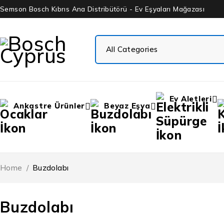
Semson Bosch Kıbrıs Ana Distribütörü - Ev Eşyaları Mağazası
Ev Aletleri
Ankastre Ürünler
Beyaz Eşya
Home
/
Buzdolabı
Buzdolabı