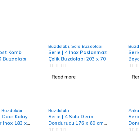
Buzdolabı
,
Solo Buzdolabı
Buzd
rost Kombi
Serie | 4 Inox Paslanmaz
Seri
 Buzdolabı
Çelik Buzdolabı 203 x 70
Beya
OUT OF 5
OUT OF 5
Read more
Re
 Buzdolabı
Buzdolabı
Anka
ti Door Kolay
Serie | 4 Solo Derin
Seri
r Inox 183 x
Dondurucu 176 x 60 cm
Don
Beyaz
x 55
OUT OF 5
OUT OF 5