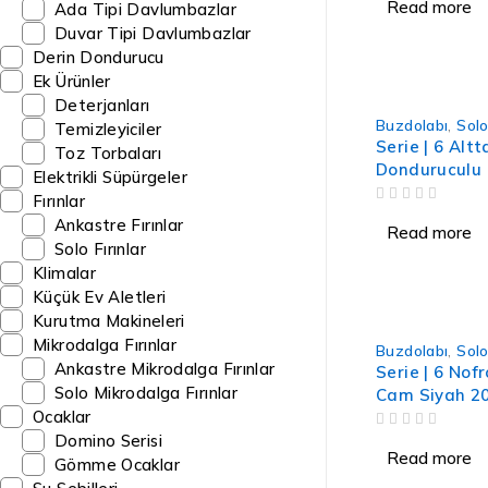
Read more
Ada Tipi Davlumbazlar
Duvar Tipi Davlumbazlar
Derin Dondurucu
Ek Ürünler
Deterjanları
Buzdolabı
,
Solo
Temizleyiciler
Serie | 6 Altt
Toz Torbaları
Donduruculu 
Elektrikli Süpürgeler
186 x 86 cm 
Fırınlar
OUT OF 5
Ankastre Fırınlar
Read more
Solo Fırınlar
Klimalar
Küçük Ev Aletleri
Kurutma Makineleri
Mikrodalga Fırınlar
Buzdolabı
,
Solo
Ankastre Mikrodalga Fırınlar
Serie | 6 Nof
Solo Mikrodalga Fırınlar
Cam Siyah 2
Ocaklar
Buzdolabı
OUT OF 5
Domino Serisi
Read more
Gömme Ocaklar