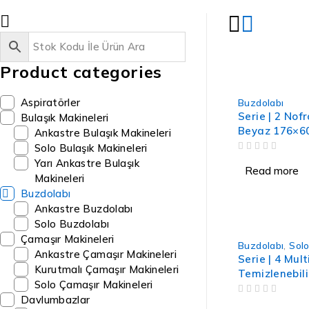
Product categories
Aspiratörler
Buzdolabı
Serie | 2 Nof
Bulaşık Makineleri
Beyaz 176×60
Ankastre Bulaşık Makineleri
Solo Bulaşık Makineleri
OUT OF 5
Yarı Ankastre Bulaşık
Read more
Makineleri
Buzdolabı
Ankastre Buzdolabı
Solo Buzdolabı
Çamaşır Makineleri
Buzdolabı
,
Solo
Ankastre Çamaşır Makineleri
Serie | 4 Mul
Kurutmalı Çamaşır Makineleri
Temizlenebili
Solo Çamaşır Makineleri
90.5
Davlumbazlar
OUT OF 5