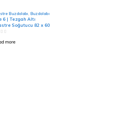
stre Buzdolabı
,
Buzdolabı
e 6 | Tezgah Altı
stre Soğutucu 82 x 60
ad more