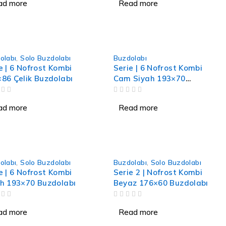
ad more
Read more
olabı
,
Solo Buzdolabı
Buzdolabı
e | 6 Nofrost Kombi
Serie | 6 Nofrost Kombi
86 Çelik Buzdolabı
Cam Siyah 193×70
Buzdolabı
OUT OF 5
ad more
Read more
olabı
,
Solo Buzdolabı
Buzdolabı
,
Solo Buzdolabı
e | 6 Nofrost Kombi
Serie 2 | Nofrost Kombi
h 193×70 Buzdolabı
Beyaz 176×60 Buzdolabı
OUT OF 5
ad more
Read more