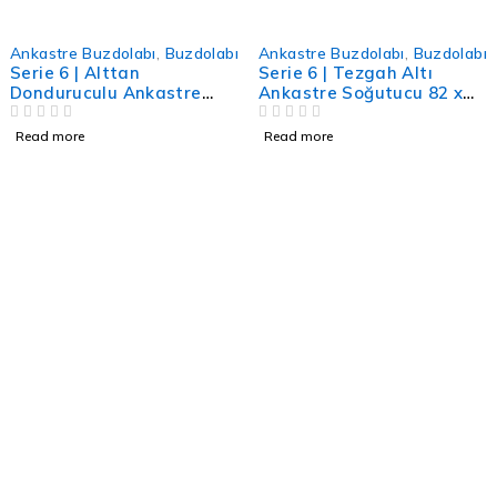
Ankastre Buzdolabı
,
Buzdolabı
Ankastre Buzdolabı
,
Buzdolabı
Serie 6 | Alttan
Serie 6 | Tezgah Altı
Donduruculu Ankastre
Ankastre Soğutucu 82 x
Buzdolabı 193.5 x 70.8 cm
60
softClosing Düz Menteşe
OUT OF 5
OUT OF 5
Read more
Read more
Destek & İletişim Kanalları
info@boschcyprus.com.tr
444 44 02