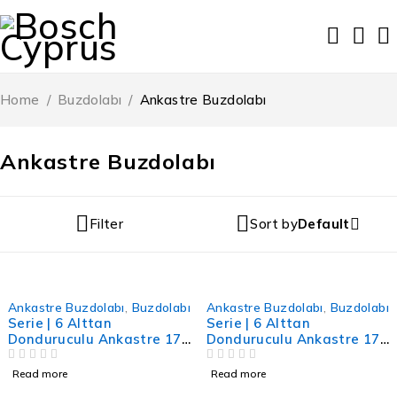
Home
/
Buzdolabı
/
Ankastre Buzdolabı
Ankastre Buzdolabı
Filter
Sort by
Default
Ankastre Buzdolabı
,
Buzdolabı
Ankastre Buzdolabı
,
Buzdolabı
Serie | 6 Alttan
Serie | 6 Alttan
Donduruculu Ankastre 177
Donduruculu Ankastre 177
x 55 Buzdolabı
x 55 Buzdolabı
OUT OF 5
OUT OF 5
Read more
Read more