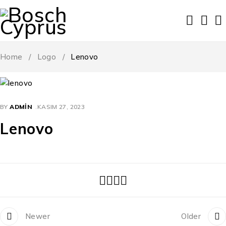
Home
/
Logo
/
Lenovo
BY
ADMIN
KASIM 27, 2023
Lenovo
Newer
Older