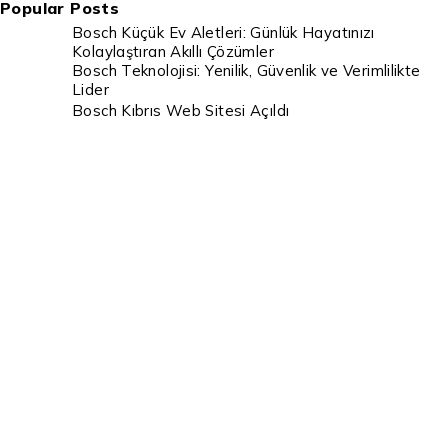
Popular Posts
Bosch Küçük Ev Aletleri: Günlük Hayatınızı
Kolaylaştıran Akıllı Çözümler
Bosch Teknolojisi: Yenilik, Güvenlik ve Verimlilikte
Lider
Bosch Kıbrıs Web Sitesi Açıldı
Destek & İletişim Kanalları
info@boschcyprus.com.tr
444 44 02
0546 992 92 92