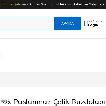
Sipariş Sorgulama
Hakkımızda
İletişim
Gelişmeler
Kampanyalarımız
My Account
Login
 Inox Paslanmaz Çelik Buzdolabı
zdolabı