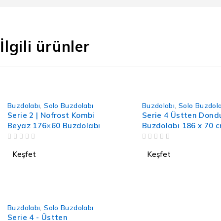
İlgili ürünler
Buzdolabı
,
Solo Buzdolabı
Buzdolabı
,
Solo Buzdola
Serie 2 | Nofrost Kombi
Serie 4 Üstten Dond
Beyaz 176×60 Buzdolabı
Buzdolabı 186 x 70 c
Görünümlü
5 ÜZERINDEN
OY ALDI
5 ÜZERINDEN
OY ALDI
Keşfet
Keşfet
Buzdolabı
,
Solo Buzdolabı
Serie 4 - Üstten