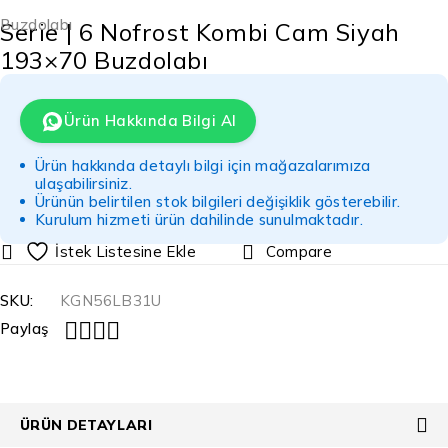
Buzdolabı
Serie | 6 Nofrost Kombi Cam Siyah
193×70 Buzdolabı
Ürün Hakkında Bilgi Al
Ürün hakkında detaylı bilgi için mağazalarımıza
ulaşabilirsiniz.
Ürünün belirtilen stok bilgileri değişiklik gösterebilir.
Kurulum hizmeti ürün dahilinde sunulmaktadır.
Compare
SKU:
KGN56LB31U
Paylaş
ÜRÜN DETAYLARI