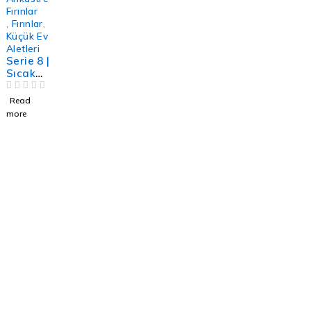
Fırınlar
,
Fırınlar
,
Küçük Ev
Aletleri
Serie 8 |
Sıcak
Tutma
Çekmec
OUT OF 5
Read
esi 60 x
more
14 cm
Siyah
Destek & İletişim Kanalları
info@boschcyprus.com.tr