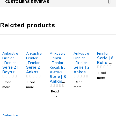
CUSTOMERS REVIEWS
Related products
Ankastre
Ankastre
Ankastre
Ankastre
Fırınlar
Serie | 6
Fırınlar
Fırınlar
Fırınlar
Fırınlar
Buhar
,
Fırınlar
,
Fırınlar
,
Fırınlar
,
,
Fırınlar
Serie 2 |
Serie 2
Serie | 2
Eklentili
Küçük Ev
Beyaz
Ankastr
Ankastr
Ankastr
OUT OF 5
Aletleri
Read
Turbo
e Fırın
Serie | 8
e
e Fırın
more
Ankastr
OUT OF 5
60 x 60
OUT OF 5
Ankastr
Elektrikl
OUT OF 5
60 x 60
Read
Read
Read
e Fırın
cm
e Tam
i Fırın
cm
more
more
more
60 x 60
Beyaz
Otomat
OUT OF 5
İnox
Paslan
Read
cm
ik
maz
more
Kahve
çelik
Makine
si Siyah
Ankastre