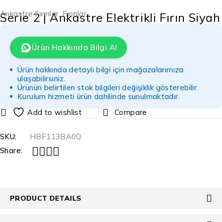
Ankastre Fırınlar
,
Fırınlar
Serie 2 | Ankastre Elektrikli Fırın Siyah
Ürün Hakkında Bilgi Al
Ürün hakkında detaylı bilgi için mağazalarımıza
ulaşabilirsiniz.
Ürünün belirtilen stok bilgileri değişiklik gösterebilir.
Kurulum hizmeti ürün dahilinde sunulmaktadır.
Compare
SKU:
HBF113BA0Q
Share:
PRODUCT DETAILS